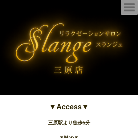
T
o
g
g
l
e
n
a
v
i
g
a
t
i
o
n
▼Access▼
三原駅より徒歩5分
▼Map▼